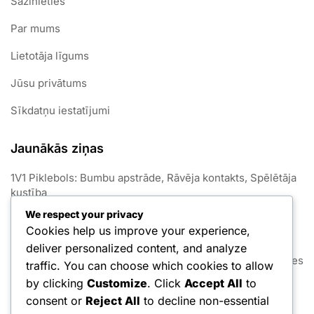
Sazinieties
Par mums
Lietotāja līgums
Jūsu privātums
Sīkdatņu iestatījumi
Jaunākās ziņas
1V1 Piklebols: Bumbu apstrāde, Rāvēja kontakts, Spēlētāja
kustība
We respect your privacy
1V1 Piklebola: Foul skaidrojumi, Noteikumu atjauninājumi,
Cookies help us improve your experience,
Spēlētāju iesaistīšana
deliver personalized content, and analyze
1V1 Piklebola: Punktu strīdi, Noteikumu skaidrojumi, Spēles
traffic. You can choose which cookies to allow
etiķete
by clicking
Customize
. Click
Accept All
to
consent or
Reject All
to decline non-essential
1v1 Piklebola punktu skaitīšana: kļūdas, labojumi,