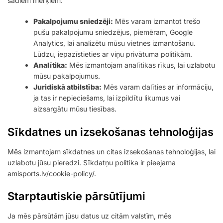
šādiem mērķiem:
Pakalpojumu sniedzēji:
Mēs varam izmantot trešo
pušu pakalpojumu sniedzējus, piemēram, Google
Analytics, lai analizētu mūsu vietnes izmantošanu.
Lūdzu, iepazīstieties ar viņu privātuma politikām.
Analītika:
Mēs izmantojam analītikas rīkus, lai uzlabotu
mūsu pakalpojumus.
Juridiskā atbilstība:
Mēs varam dalīties ar informāciju,
ja tas ir nepieciešams, lai izpildītu likumus vai
aizsargātu mūsu tiesības.
Sīkdatnes un izsekošanas tehnoloģijas
Mēs izmantojam sīkdatnes un citas izsekošanas tehnoloģijas, lai
uzlabotu jūsu pieredzi. Sīkdatņu politika ir pieejama
amisports.lv/cookie-policy/.
Starptautiskie pārsūtījumi
Ja mēs pārsūtām jūsu datus uz citām valstīm, mēs