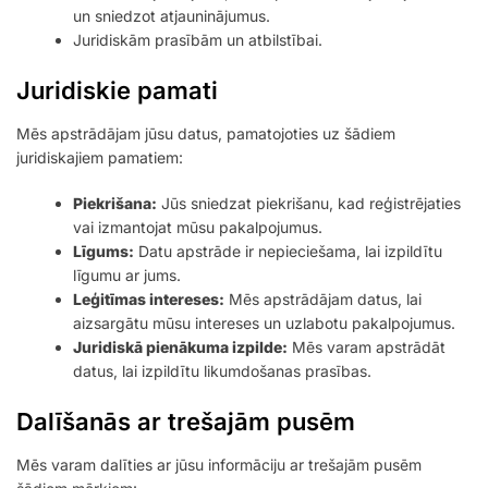
un sniedzot atjauninājumus.
Juridiskām prasībām un atbilstībai.
Juridiskie pamati
Mēs apstrādājam jūsu datus, pamatojoties uz šādiem
juridiskajiem pamatiem:
Piekrišana:
Jūs sniedzat piekrišanu, kad reģistrējaties
vai izmantojat mūsu pakalpojumus.
Līgums:
Datu apstrāde ir nepieciešama, lai izpildītu
līgumu ar jums.
Leģitīmas intereses:
Mēs apstrādājam datus, lai
aizsargātu mūsu intereses un uzlabotu pakalpojumus.
Juridiskā pienākuma izpilde:
Mēs varam apstrādāt
datus, lai izpildītu likumdošanas prasības.
Dalīšanās ar trešajām pusēm
Mēs varam dalīties ar jūsu informāciju ar trešajām pusēm