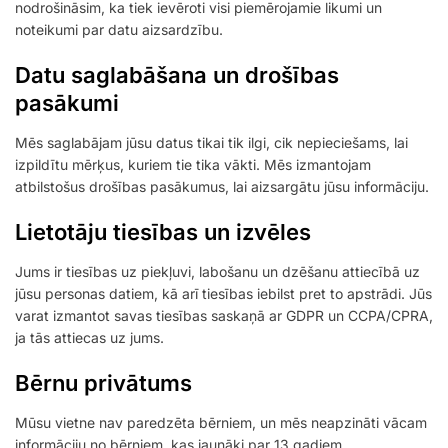
nodrošināsim, ka tiek ievēroti visi piemērojamie likumi un
noteikumi par datu aizsardzību.
Datu saglabāšana un drošības
pasākumi
Mēs saglabājam jūsu datus tikai tik ilgi, cik nepieciešams, lai
izpildītu mērķus, kuriem tie tika vākti. Mēs izmantojam
atbilstošus drošības pasākumus, lai aizsargātu jūsu informāciju.
Lietotāju tiesības un izvēles
Jums ir tiesības uz piekļuvi, labošanu un dzēšanu attiecībā uz
jūsu personas datiem, kā arī tiesības iebilst pret to apstrādi. Jūs
varat izmantot savas tiesības saskaņā ar GDPR un CCPA/CPRA,
ja tās attiecas uz jums.
Bērnu privātums
Mūsu vietne nav paredzēta bērniem, un mēs neapzināti vācam
informāciju no bērniem, kas jaunāki par 13 gadiem.