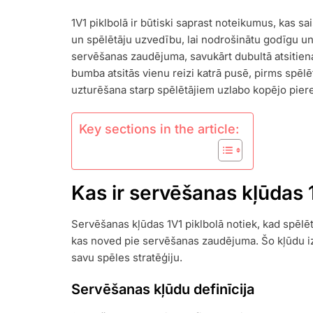
PIKLEBOLA:
1V1 piklbolā ir būtiski saprast noteikumus, kas s
SERVISA
un spēlētāju uzvedību, lai nodrošinātu godīgu un
KĻŪDAS,
DUBULTĀ
servēšanas zaudējuma, savukārt dubultā atsitiena 
ATSITIENA
bumba atsitās vienu reizi katrā pusē, pirms spēlēt
NOTEIKUMS,
uzturēšana starp spēlētājiem uzlabo kopējo pier
SPĒLĒTĀJU
UZVEDĪBA
Key sections in the article:
Kas ir servēšanas kļūdas 
Servēšanas kļūdas 1V1 piklbolā notiek, kad spēl
kas noved pie servēšanas zaudējuma. Šo kļūdu izp
savu spēles stratēģiju.
Servēšanas kļūdu definīcija