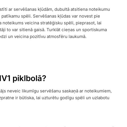
aistīti ar servēšanas kļūdām, dubultā atsitiena noteikumu
 patīkamu spēli. Servēšanas kļūdas var novest pie
noteikums veicina stratēģisku spēli, pieprasot, lai
āji to var sitienā gaisā. Turklāt cieņas un sportiskuma
edzi un veicina pozitīvu atmosfēru laukumā.
1V1 piklbolā?
ētājs neveic likumīgu servēšanu saskaņā ar noteikumiem,
ratne ir būtiska, lai uzturētu godīgu spēli un uzlabotu