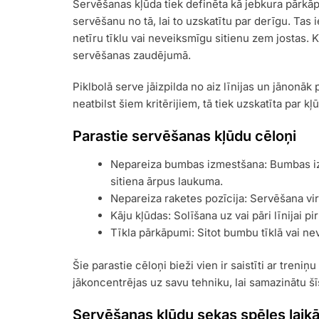
Servēšanas kļūda tiek definēta kā jebkura pārk
servēšanu no tā, lai to uzskatītu par derīgu. T
netīru tīklu vai neveiksmīgu sitienu zem jostas.
servēšanas zaudējumā.
Piklbolā serve jāizpilda no aiz līnijas un jānonā
neatbilst šiem kritērijiem, tā tiek uzskatīta par kļ
Parastie servēšanas kļūdu cēloņi
Nepareiza bumbas izmestšana: Bumbas izm
sitiena ārpus laukuma.
Nepareiza raketes pozīcija: Servēšana vir
Kāju kļūdas: Solīšana uz vai pāri līnijai p
Tīkla pārkāpumi: Sitot bumbu tīklā vai nev
Šie parastie cēloņi bieži vien ir saistīti ar tren
jākoncentrējas uz savu tehniku, lai samazinātu šī
Servēšanas kļūdu sekas spēles laik