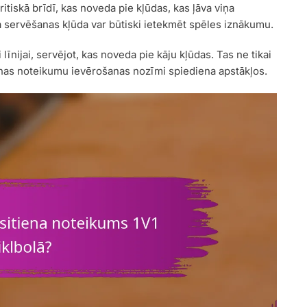
itiskā brīdī, kas noveda pie kļūdas, kas ļāva viņa
a servēšanas kļūda var būtiski ietekmēt spēles iznākumu.
 līnijai, servējot, kas noveda pie kāju kļūdas. Tas ne tikai
nas noteikumu ievērošanas nozīmi spiediena apstākļos.