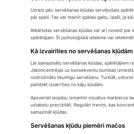
Uzreiz pēc servēšanas kļūdas servējošais spēlētā
pār spēli. Tas var mainīt spēles gaitu, īpaši, ja kļū
Atkārtotas servēšanas kļūdas var arī novest pie 
spēlētājam. Šī psiholoģiskā ietekme var ietekmēt
Kā izvairīties no servēšanas kļūdām
Lai samazinātu servēšanas kļūdas, spēlētājiem re
Jākoncentrējas uz konsekventu bumbas izmestša
nodrošinātu likumīgu servēšanu. Turklāt, uzturot
palīdzēt izvairīties no kāju kļūdām.
Apsveriet iespēju izmantot vizuālus marķierus la
uzlabotu precizitāti. Regulāri treniņi, kas konce
samazināt kļūdas.
Servēšanas kļūdu piemēri mačos