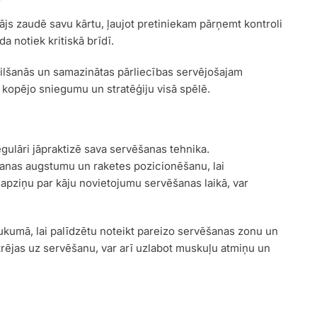
js zaudē savu kārtu, ļaujot pretiniekam pārņemt kontroli
da notiek kritiskā brīdī.
vilšanās un samazinātas pārliecības servējošajam
 kopējo sniegumu un stratēģiju visā spēlē.
gulāri jāpraktizē sava servēšanas tehnika.
nas augstumu un raketes pozicionēšanu, lai
 apziņu par kāju novietojumu servēšanas laikā, var
ukumā, lai palīdzētu noteikt pareizo servēšanas zonu un
ntrējas uz servēšanu, var arī uzlabot muskuļu atmiņu un