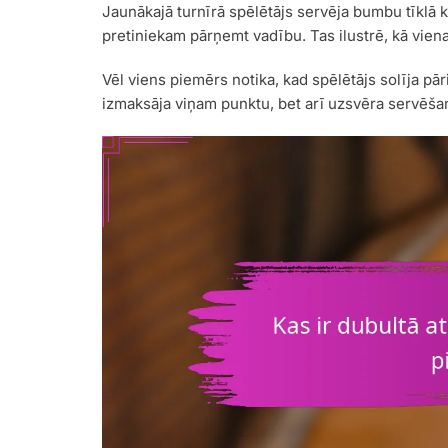
Jaunākajā turnīrā spēlētājs servēja bumbu tīklā kr
pretiniekam pārņemt vadību. Tas ilustrē, kā vien
Vēl viens piemērs notika, kad spēlētājs solīja pāri
izmaksāja viņam punktu, bet arī uzsvēra servēša