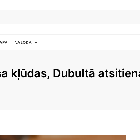
APA
VALODA
sa kļūdas, Dubultā atsitie