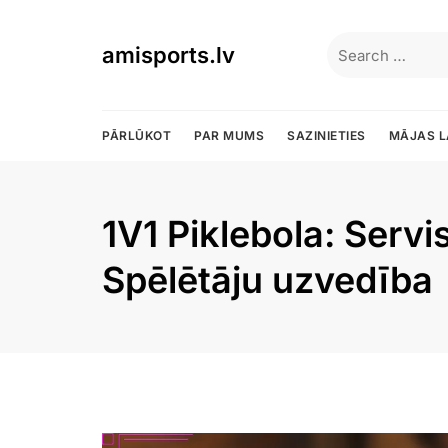
Skip
to
Search
amisports.lv
content
for:
PĀRLŪKOT
PAR MUMS
SAZINIETIES
MĀJAS L
1V1 Piklebola: Servi
Spēlētāju uzvedība