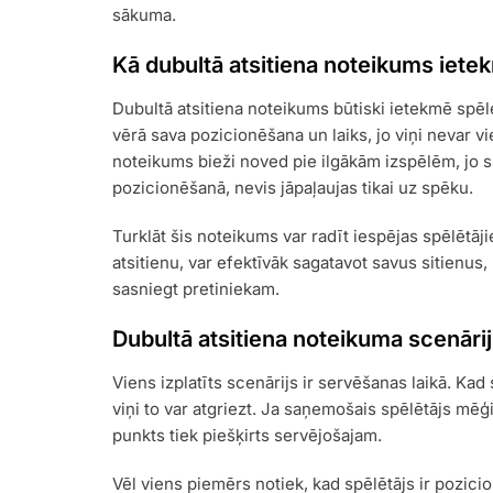
sākuma.
Kā dubultā atsitiena noteikums iete
Dubultā atsitiena noteikums būtiski ietekmē spēl
vērā sava pozicionēšana un laiks, jo viņi nevar vi
noteikums bieži noved pie ilgākām izspēlēm, jo sp
pozicionēšanā, nevis jāpaļaujas tikai uz spēku.
Turklāt šis noteikums var radīt iespējas spēlētāji
atsitienu, var efektīvāk sagatavot savus sitienus
sasniegt pretiniekam.
Dubultā atsitiena noteikuma scenāri
Viens izplatīts scenārijs ir servēšanas laikā. Kad
viņi to var atgriezt. Ja saņemošais spēlētājs mēģ
punkts tiek piešķirts servējošajam.
Vēl viens piemērs notiek, kad spēlētājs ir pozici