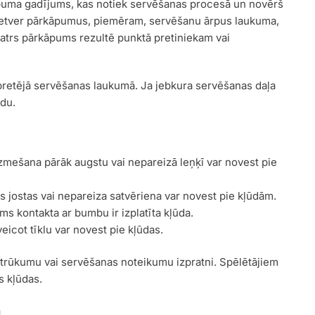
āpuma gadījums, kas notiek servēšanas procesā un novērš
as ietver pārkāpumus, piemēram, servēšanu ārpus laukuma,
 Katrs pārkāpums rezultē punktā pretiniekam vai
k pretējā servēšanas laukumā. Ja jebkura servēšanas daļa
ūdu.
ešana pārāk augstu vai nepareizā leņķī var novest pie
s jostas vai nepareiza satvēriena var novest pie kļūdām.
irms kontakta ar bumbu ir izplatīta kļūda.
eicot tīklu var novest pie kļūdas.
iņu trūkumu vai servēšanas noteikumu izpratni. Spēlētājiem
s kļūdas.
ā