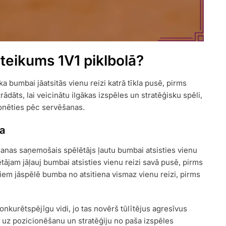
oteikums 1V1 piklbolā?
a bumbai jāatsitās vienu reizi katrā tīkla pusē, pirms
trādāts, lai veicinātu ilgākas izspēles un stratēģisku spēli,
cionēties pēc servēšanas.
ja
šanas saņemošais spēlētājs ļautu bumbai atsisties vienu
lētājam jāļauj bumbai atsisties vienu reizi savā pusē, pirms
jiem jāspēlē bumba no atsitiena vismaz vienu reizi, pirms
onkurētspējīgu vidi, jo tas novērš tūlītējus agresīvus
 uz pozicionēšanu un stratēģiju no paša izspēles