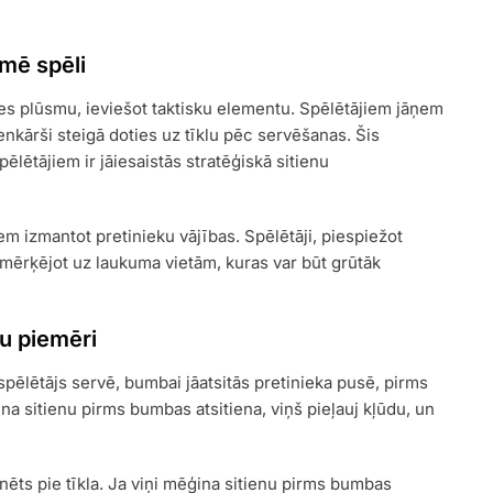
kmē spēli
es plūsmu, ieviešot taktisku elementu. Spēlētājiem jāņem
enkārši steigā doties uz tīklu pēc servēšanas. Šis
ēlētājiem ir jāiesaistās stratēģiskā sitienu
em izmantot pretinieku vājības. Spēlētāji, piespiežot
, mērķējot uz laukuma vietām, kuras var būt grūtāk
ju piemēri
 spēlētājs servē, bumbai jāatsitās pretinieka pusē, pirms
ina sitienu pirms bumbas atsitiena, viņš pieļauj kļūdu, un
onēts pie tīkla. Ja viņi mēģina sitienu pirms bumbas