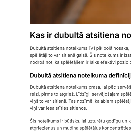
Kas ir dubultā atsitiena n
Dubultā atsitiena noteikums 1V1 piklbolā nosaka, k
spēlētāji to var sitienā gaisā. Šis noteikums ir izs
nodrošinot, ka spēlētājiem ir laiks efektīvi pozi
Dubultā atsitiena noteikuma definīci
Dubultā atsitiena noteikums prasa, lai pēc servē
reizi, pirms to atgriež. Līdzīgi, servējošajam spē
viņš to var sitienā. Tas nozīmē, ka abiem spēlētā
viņi var iesaistīties sitienos.
Šis noteikums ir būtisks, lai uzturētu godīgu un k
atgriezienus un mudina spēlētājus koncentrēties